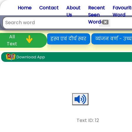
Home
Contact
About
Recent
Favourit
T&Cs
|
Privacy
Us
Seen
Word
Word
All
ाकरण और इसके अंग
ह्रस्व एवं दीर्घ स्वर
व्यंजन वर्ण - उच्
Text
Download App
Text ID: 12