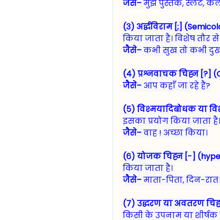
जैसे–
मुझे पुस्तक, स्लेट, 
(३) अर्द्धविराम [;] (Semico
किया जाता है। विशेष तौर 
जैसे–
कभी सुख तो कभी दुख; 
(४) प्रश्नवाचक चिह्न [?] 
जैसे–
आप कहाँ जा रहे हैं?
(५) विश्मयादिबोधक या विश
इसका प्रयोग किया जाता है
जैसे–
वाह ! अच्छा किया।
(६) योजक चिह्न [-] (hype
किया जाता है।
जैसे–
माता-पिता, दिन-रात
(७) उद्धरण या अवतरण चिह्न [
किसी के उपनाम या शीर्षक 