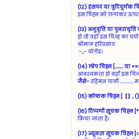
(१२) हंसपद या त्रुटिपूर्णक 
इस चिह्न को लगाकर ऊपर छ
(१३) अनुवृत्ति या पुनरावृत्ति
हो तो वहाँ इस चिन्ह का प्र
श्रीमान हरिप्रसाद
–,,– योगेंद्र।
(१४) लोप चिह्न [......... 
आवश्यकता हो वहाँ इस चिन्ह
जैसे–
रहिमन पानी ..............
(१५) कोष्ठक चिह्न [【】, ()
(१६) टिप्पणी सूचक चिह्न [*
किया जाता है।
(१७) न्यूनता सूचक चिह्न [<