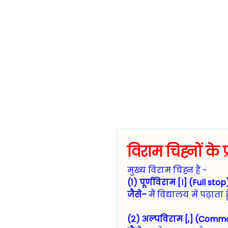
विराम चिह्नों क
मुख्य विराम चिह्न हैं -
(१) पूर्णविराम [।] (Full sto
जैसे–
मैं विद्यालय में पढ़ाता हू
(२) अल्पविराम [,] (Com