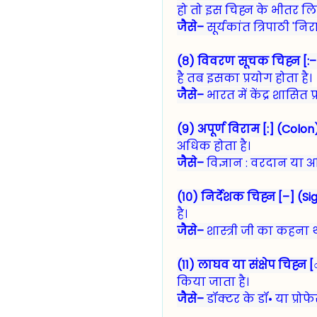
हो तो इस चिह्न के भीतर लि
जैसे–
सूर्यकांत त्रिपाठी 'न
(८) विवरण सूचक चिह्न [:–]
है तब इसका प्रयोग होता है।
जैसे–
भारत में केंद्र शासित 
(९) अपूर्ण विराम [:] (Colon
अधिक होता है।
जैसे–
विज्ञान : वरदान या अभ
(१०) निर्देशक चिह्न [–] (Si
है।
जैसे–
शास्त्री जी का कहन
(११) लाघव या संक्षेप चिह्न 
किया जाता है।
जैसे–
डॉक्टर के डॉ• या प्रोफ