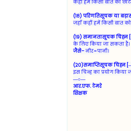
कहीं हमें किसी बात को छोट
(१८) परिणतिसूचक या बड़ास
जहाँ कहीं हमें किसी बात क
(१९) समानतासूचक चिह्न [=
के लिए किया जा सकता है।
जैसे–
नीर=पानी।
(२०)समाप्तिसूचक चिह्न [
इस चिन्ह का प्रयोग किया ज
―○―
आर.एफ. टेमरे
शिक्षक