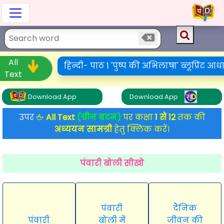
All
हिन्दी- पाठ 1 'पुष्प की अभिलाषा' ब्लूप्रिंट आधा
Text
Download App
Download App
उपर
🖕
All Text
(ग्रीन बटन)
पर कक्षा
1 से 12
तक की
अध्ययन सामग्री
हेतु क्लिक करें।
पंवारी बोली सीखो
पंवारी
दैनिक
पंवारी
बोली में
जीवन की