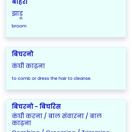
बाहरी
झाड़ू
broom
बिचरनो
कंघी काढ़ना
to comb or dress the hair to cleanse.
बिचरनो - बिचरिस
कंघी करना / बाल संवारना / बाल
काढ़ना